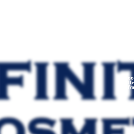
Mod
Ooop
fratt
fr