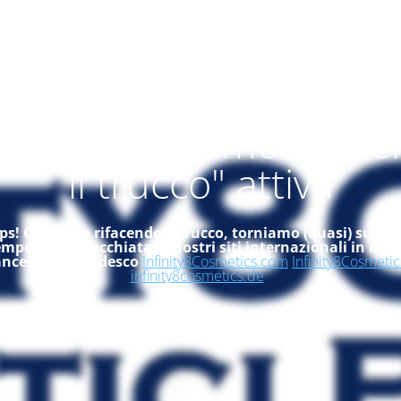
alità "ci stiamo rifac
il trucco" attiva
s! Ci stiamo rifacendo il trucco, torniamo (quasi) subito
empo, dai un'occhiata ai nostri siti internazionali in ingle
ancese ed in tedesco
Infinity8Cosmetics.com
Infinity8Cosmetic
infinity8cosmetics.de