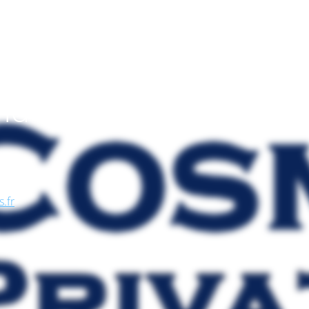
endo
, nel
se, in
s.fr