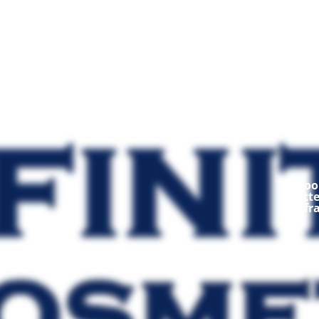
Mod
Ooop
fratt
fr