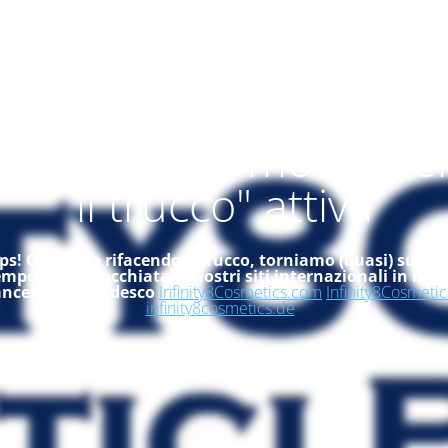
alità "ci stiamo rifac
il trucco" attiva
s! Ci stiamo rifacendo il trucco, torniamo (quasi) subito
empo, dai un'occhiata ai nostri siti internazionali in ingle
ancese ed in tedesco
Infinity8Cosmetics.com
Infinity8Cosmetic
infinity8cosmetics.de