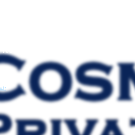
endo
, nel
se, in
s.fr