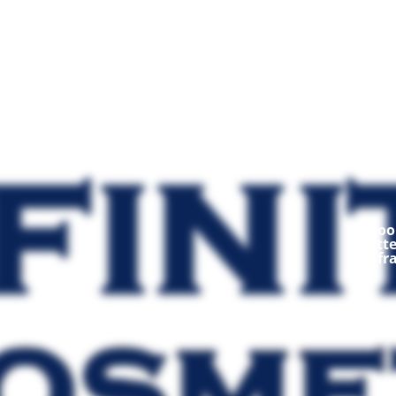
Mod
Ooop
fratt
fr