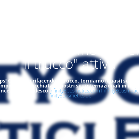
alità "ci stiamo rifac
il trucco" attiva
s! Ci stiamo rifacendo il trucco, torniamo (quasi) subito
empo, dai un'occhiata ai nostri siti internazionali in ingle
ancese ed in tedesco
Infinity8Cosmetics.com
Infinity8Cosmetic
infinity8cosmetics.de