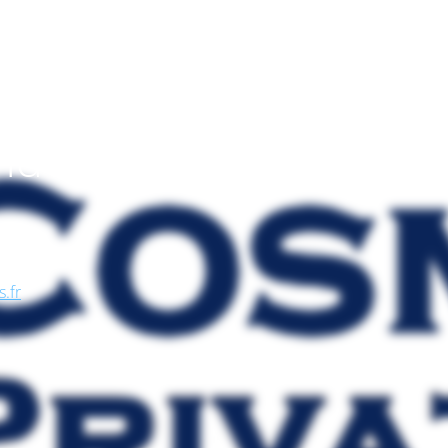
endo
, nel
se, in
s.fr