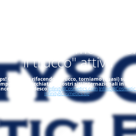
alità "ci stiamo rifac
il trucco" attiva
s! Ci stiamo rifacendo il trucco, torniamo (quasi) subito
empo, dai un'occhiata ai nostri siti internazionali in ingle
ancese ed in tedesco
Infinity8Cosmetics.com
Infinity8Cosmetic
infinity8cosmetics.de