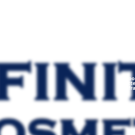
Mod
Ooop
fratt
fr