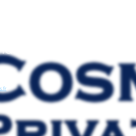
endo
, nel
se, in
s.fr