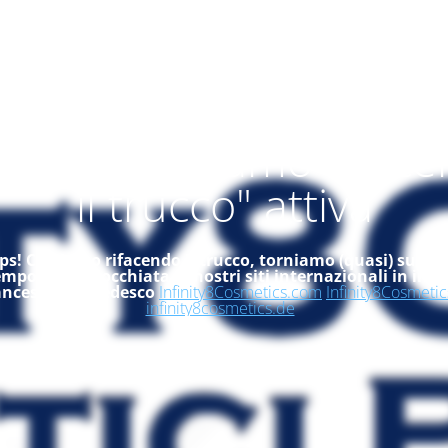
alità "ci stiamo rifac
il trucco" attiva
s! Ci stiamo rifacendo il trucco, torniamo (quasi) subito
empo, dai un'occhiata ai nostri siti internazionali in ingle
ancese ed in tedesco
Infinity8Cosmetics.com
Infinity8Cosmetic
infinity8cosmetics.de