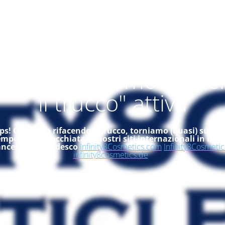
alità "ci stiamo rifac
il trucco" attiva
s! Ci stiamo rifacendo il trucco, torniamo (quasi) subito
empo, dai un'occhiata ai nostri siti internazionali in ingle
ancese ed in tedesco
Infinity8Cosmetics.com
Infinity8Cosmetic
infinity8cosmetics.de