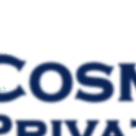
endo
, nel
se, in
s.fr