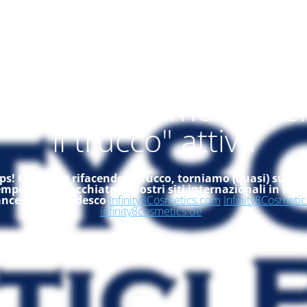
alità "ci stiamo rifac
il trucco" attiva
s! Ci stiamo rifacendo il trucco, torniamo (quasi) subito
empo, dai un'occhiata ai nostri siti internazionali in ingle
ancese ed in tedesco
Infinity8Cosmetics.com
Infinity8Cosmetic
infinity8cosmetics.de