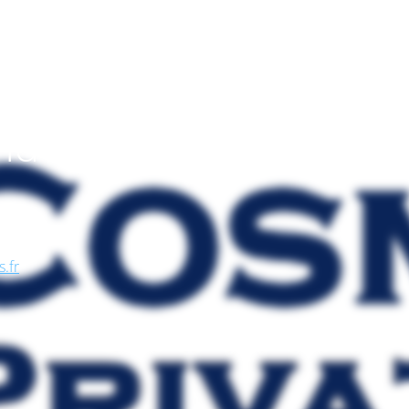
endo
, nel
se, in
s.fr