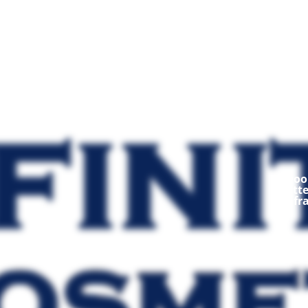
Mod
Ooop
fratt
fr