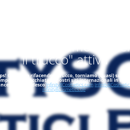
alità "ci stiamo rifac
il trucco" attiva
s! Ci stiamo rifacendo il trucco, torniamo (quasi) subito
empo, dai un'occhiata ai nostri siti internazionali in ingle
ancese ed in tedesco
Infinity8Cosmetics.com
Infinity8Cosmetic
infinity8cosmetics.de