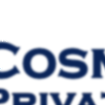
endo
, nel
se, in
s.fr