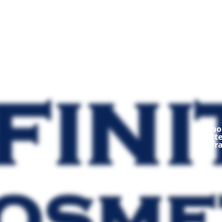
Mod
Ooop
fratt
fr