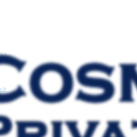
endo
, nel
se, in
s.fr