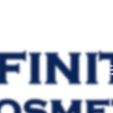
Mod
Ooop
fratt
fr