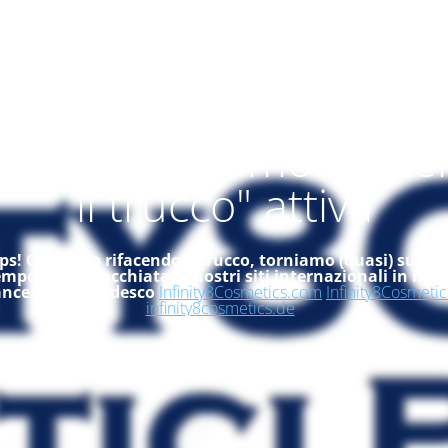
alità "ci stiamo rifac
il trucco" attiva
s! Ci stiamo rifacendo il trucco, torniamo (quasi) subito
empo, dai un'occhiata ai nostri siti internazionali in ingle
ancese ed in tedesco
Infinity8Cosmetics.com
Infinity8Cosmetic
infinity8cosmetics.de