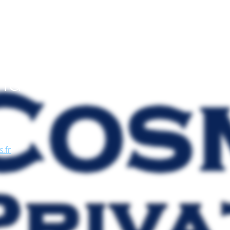
endo
, nel
se, in
s.fr