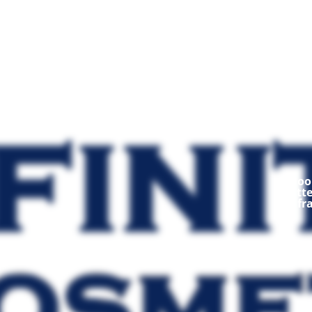
Mod
Ooop
fratt
fr