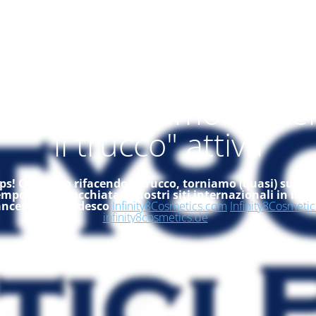
alità "ci stiamo rifac
il trucco" attiva
s! Ci stiamo rifacendo il trucco, torniamo (quasi) subito
empo, dai un'occhiata ai nostri siti internazionali in ingle
ancese ed in tedesco
Infinity8Cosmetics.com
Infinity8Cosmetic
infinity8cosmetics.de