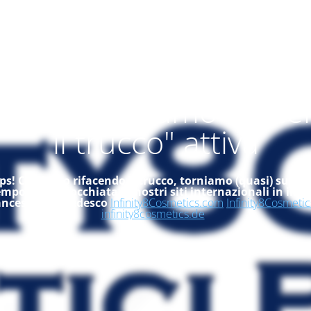
alità "ci stiamo rifac
il trucco" attiva
s! Ci stiamo rifacendo il trucco, torniamo (quasi) subito
empo, dai un'occhiata ai nostri siti internazionali in ingle
ancese ed in tedesco
Infinity8Cosmetics.com
Infinity8Cosmetic
infinity8cosmetics.de