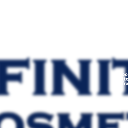
Mod
Ooop
fratt
fr