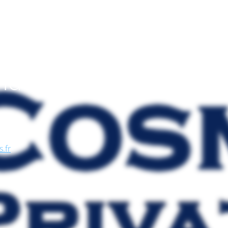
endo
, nel
se, in
s.fr