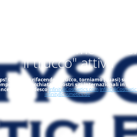
alità "ci stiamo rifac
il trucco" attiva
s! Ci stiamo rifacendo il trucco, torniamo (quasi) subito
empo, dai un'occhiata ai nostri siti internazionali in ingle
ancese ed in tedesco
Infinity8Cosmetics.com
Infinity8Cosmetic
infinity8cosmetics.de