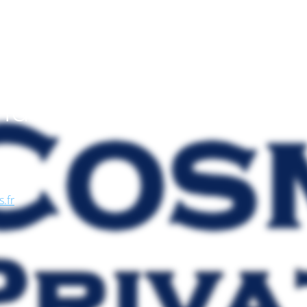
endo
, nel
se, in
s.fr