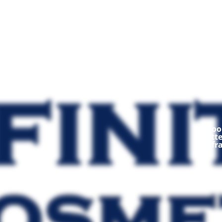
Mod
Ooop
fratt
fr