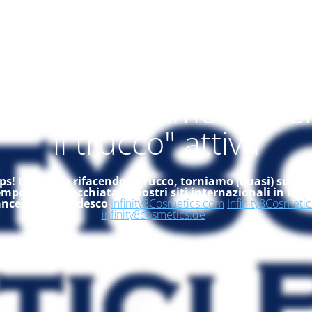
alità "ci stiamo rifac
il trucco" attiva
s! Ci stiamo rifacendo il trucco, torniamo (quasi) subito
empo, dai un'occhiata ai nostri siti internazionali in ingle
ancese ed in tedesco
Infinity8Cosmetics.com
Infinity8Cosmetic
infinity8cosmetics.de