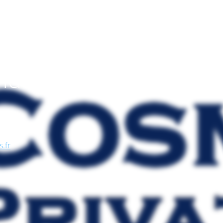
endo
, nel
se, in
s.fr