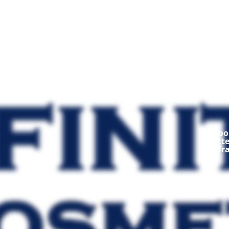
Mod
Ooop
fratt
fr