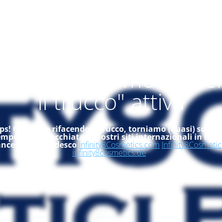
alità "ci stiamo rifac
il trucco" attiva
s! Ci stiamo rifacendo il trucco, torniamo (quasi) subito
empo, dai un'occhiata ai nostri siti internazionali in ingle
ancese ed in tedesco
Infinity8Cosmetics.com
Infinity8Cosmetic
infinity8cosmetics.de