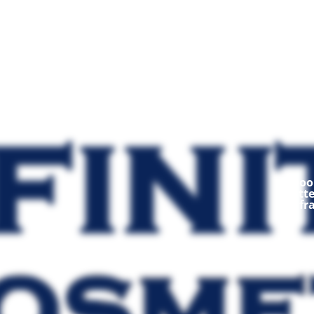
Mod
Ooop
fratt
fr