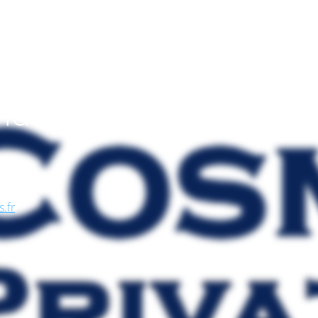
endo
, nel
se, in
s.fr