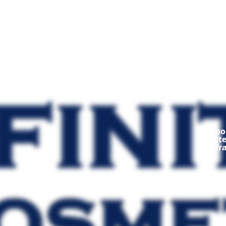
Mod
Ooop
fratt
fr