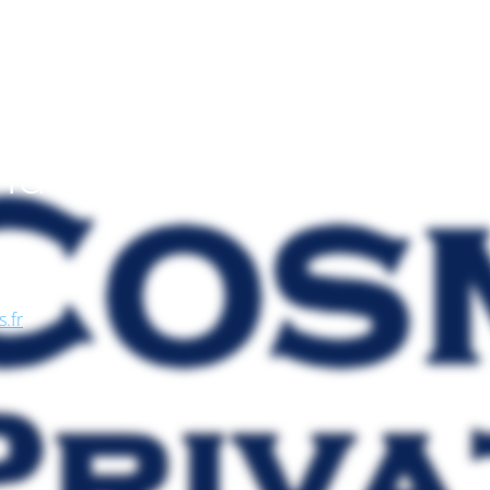
endo
, nel
se, in
s.fr