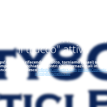
alità "ci stiamo rifac
il trucco" attiva
s! Ci stiamo rifacendo il trucco, torniamo (quasi) subito
empo, dai un'occhiata ai nostri siti internazionali in ingle
ancese ed in tedesco
Infinity8Cosmetics.com
Infinity8Cosmetic
infinity8cosmetics.de