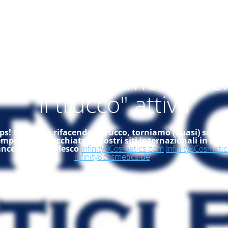
alità "ci stiamo rifac
il trucco" attiva
s! Ci stiamo rifacendo il trucco, torniamo (quasi) subito
empo, dai un'occhiata ai nostri siti internazionali in ingle
ancese ed in tedesco
Infinity8Cosmetics.com
Infinity8Cosmetic
infinity8cosmetics.de