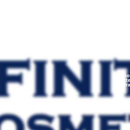
Mod
Ooop
fratt
fr