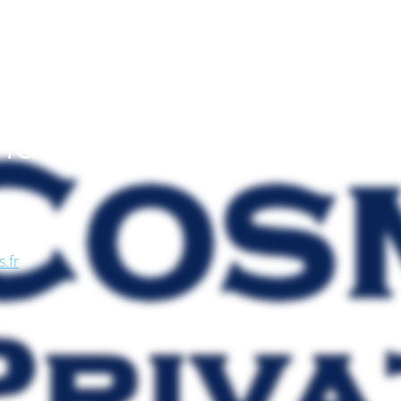
endo
, nel
se, in
s.fr