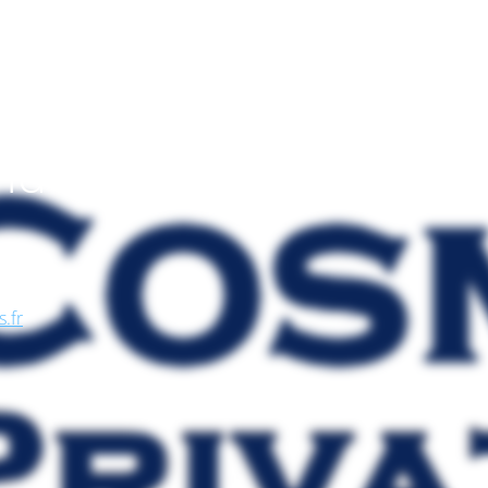
endo
, nel
se, in
s.fr