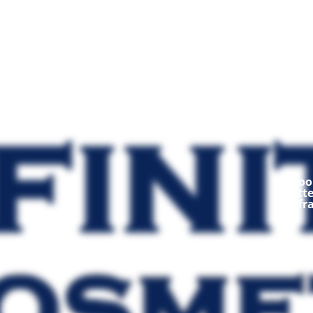
Mod
Ooop
fratt
fr