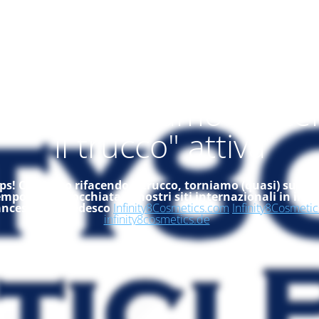
alità "ci stiamo rifac
il trucco" attiva
s! Ci stiamo rifacendo il trucco, torniamo (quasi) subito
empo, dai un'occhiata ai nostri siti internazionali in ingle
ancese ed in tedesco
Infinity8Cosmetics.com
Infinity8Cosmetic
infinity8cosmetics.de