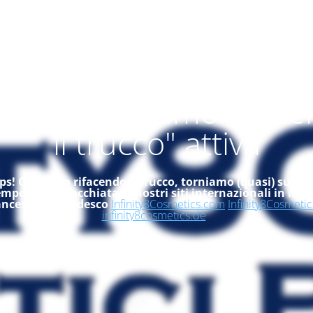
alità "ci stiamo rifac
il trucco" attiva
s! Ci stiamo rifacendo il trucco, torniamo (quasi) subito
empo, dai un'occhiata ai nostri siti internazionali in ingle
ancese ed in tedesco
Infinity8Cosmetics.com
Infinity8Cosmetic
infinity8cosmetics.de