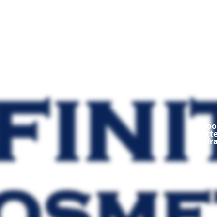
Mod
Ooop
fratt
fr