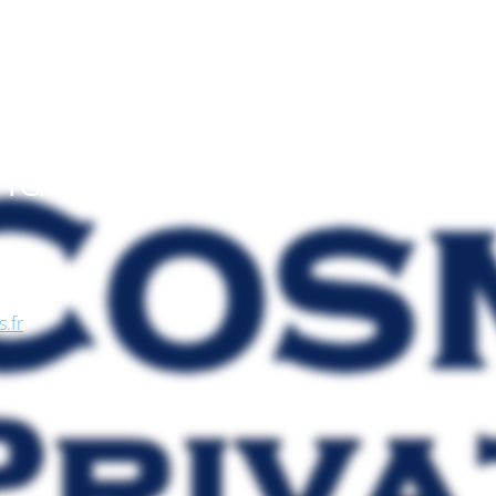
endo
, nel
se, in
s.fr