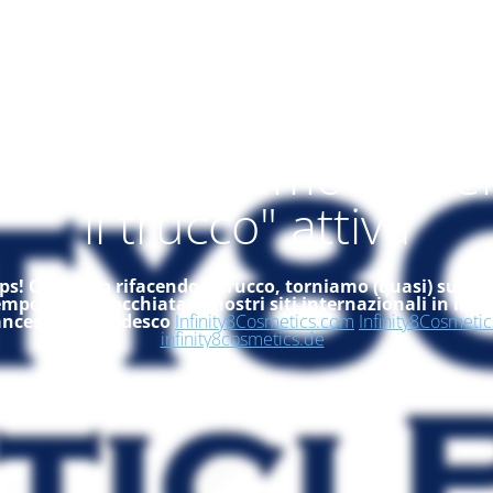
alità "ci stiamo rifac
il trucco" attiva
s! Ci stiamo rifacendo il trucco, torniamo (quasi) subito
empo, dai un'occhiata ai nostri siti internazionali in ingle
ancese ed in tedesco
Infinity8Cosmetics.com
Infinity8Cosmetic
infinity8cosmetics.de