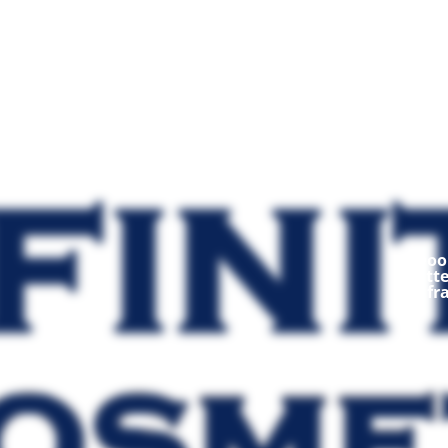
Mod
Ooop
fratt
fr